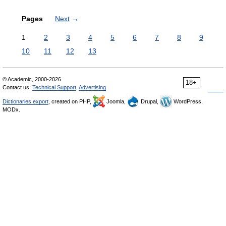
Pages
Next
→
1
2
3
4
5
6
7
8
9
10
11
12
13
© Academic, 2000-2026
18+
Contact us:
Technical Support
,
Advertising
Dictionaries export
, created on PHP,
Joomla,
Drupal,
WordPress,
MODx.