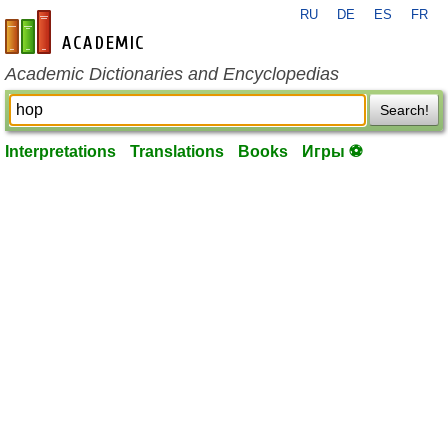
RU
DE
ES
FR
en-academic.com
Academic Dictionaries and Encyclopedias
Search!
Interpretations
Translations
Books
Игры ⚽