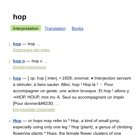
hop
Interpretation
Translation
Books
hop
— hop …
1
Dictionnaire des rimes
hop n
— hop v …
2
English expressions
hop
— [ ɔp; hɔp ] interj. • 1828; onomat. ♦ Interjection servant
3
à stimuler, à faire sauter. Allez, hop ! Hop là ! ♢ Pour
accompagner un geste, une action brusque. Et hop ! allons y.
⇒HOP, HOUP, mot inv. A. Seul ou accompagnant un impér.
[Pour donner&#8230; …
Encyclopédie Universelle
Hop
— or hops may refer to:* Hop, a kind of small jump,
4
especially using only one leg * Hop (plant), a genus of climbing
flowering plants * Hops, the female flower clusters of one