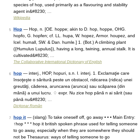
species of hop, used primarily as a flavouring and stability
agent in&#8230; …
Wikipedia
Hop
— Hop, n. [OE. hoppe; akin to D. hop, hoppe, OHG.
5
hopfo, G. hopfen; cf. LL. hupa, W. hopez, Armor. houpez, and
Icel. humall, SW. & Dan. humle.] 1. (Bot.) A climbing plant
({Humulus Lupulus}), having a long, twining, annual stalk. It is
cultivated&#8230; …
The Collaborative International Dictionary of English
hop
— interj., HOP, hopuri, s.n. I. interj. 1. Exclamaţie care
6
însoţeşte o săritură peste un obstacol, ridicarea (ridica) unei
greutăţi, căderea, aruncarea (arunca) sau scăparea (din
mână) a unui lucru. ♢ expr. Nu zice hop până n ai sărit (sau
până nu&#8230; …
Dicționar Român
hop it
— (slang) To take oneself off, go away • • • Main Entry:
7
↑hop * * * hop it british spoken phrase used for telling someone
to go away, especially when they are somewhere they should
not be Thesaurus: ways of telling someone to go