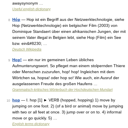
awaysynonym …
Useful english dictionary
Hóp
— Hop ist ein Begriff aus der Netzwerktechnologie, siehe
8
Hop (Netzwerktechnologie) ein belgischer Film (2003) von
Dominique Standaert über einen afrikanischen Jungen, der mit
seinem Vater illegal in Belgien lebt, siehe Hop (Film) ein See
bzw. ein&#8230; …
Deutsch Wikipedia
Hop!
— ein nur im gemeinen Leben übliches
9
Aufmunterungswort. So pfleget man einem stolpernden Thiere
oder Menschen zuzurufen, hop! hop! Ingleichen mit dem
Wörtchen sa, hopsa! oder hop so! Wie auch, ein Ausruf der
ausgelassenen Freude des großen Haufens …
Grammatisch-kritisches Wörterbuch der Hochdeutschen Mundart
hop
— Ⅰ. hop [1] ► VERB (hopped, hopping) 1) move by
10
jumping on one foot. 2) (of a bird or animal) move by jumping
with two or all feet at once. 3) jump over or on to. 4) informal
move or go quickly. 5) …
English terms dictionary